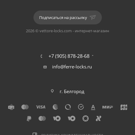
Сторона открывания: универсальная.
Подписаться на рассылку
Цвет: BN (Черный никель).
2026 © vettore-locks.com - интернет-магазин
Сечение под соединительный квадрат: 8 мм*8мм.
Дополнительная фиксация: отсутствует.
+7 (905) 878-28-68
info@ferre-locks.ru
В комплект товара входит одна защелка, ответная
планка, монтажный комплект.
г. Белгород
Данная защелка является стандартной и может быть
установлена в комплекте с любой ручкой для
межкомнатных дверей на раздельном основании.