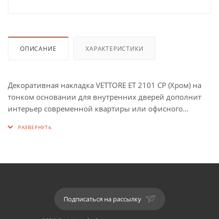
ОПИСАНИЕ
ХАРАКТЕРИСТИКИ
Декоративная накладка VETTORE ET 2101 CP (Хром) на
тонком основании для внутренних дверей дополнит
интерьер современной квартиры или офисного
помещения.
Накладка VETTORE ET 2101 CP (Хром) подходит для
любых типов дверей. Идет комплектом к ручкам на
тонком основании VETTORE R21.
Материал: алюминиевый сплав.
Подписаться на рассылку
Цвет: CP (Хром).