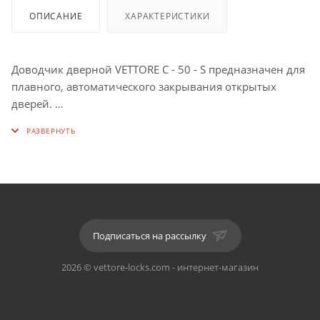
ОПИСАНИЕ
ХАРАКТЕРИСТИКИ
Доводчик дверной VЕTTORE C - 50 - S предназначен для
плавного, автоматического закрывания открытых
дверей.
Цвет: S (Серый). Инструкция по установке входит в
комплект.
Данная модель доводчика выполнена из металла,
подходит для установки на двери весом до 50 кг.
Температурный режим работы: от -30 до +50.
Подписаться на рассылку
Сторона установки: универсальная (правосторонняя/
2026 © vettore-locks.com - интернет-магазин
левосторонняя дверь).
Обращаем Ваше внимание! Для продления срока