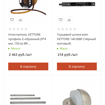
Уплотнитель VETTORE
Торцевой шпингалет
профиль E-образный (9*4
VETTORE 140 MBP (Чёрный
мм, 150 м) BR
матовый)
(Коричневый)
Много
Мало
2 463
руб.
/шт
218
руб.
/шт
В корзину
В корзину