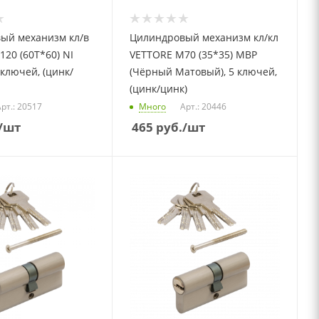
ый механизм кл/в
Цилиндровый механизм кл/кл
20 (60T*60) NI
VETTORE M70 (35*35) MBP
 ключей, (цинк/
(Чёрный Матовый), 5 ключей,
(цинк/цинк)
рт.: 20517
Много
Арт.: 20446
/шт
465
руб.
/шт