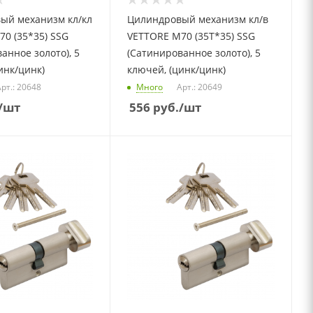
ый механизм кл/кл
Цилиндровый механизм кл/в
0 (35*35) SSG
VETTORE M70 (35T*35) SSG
анное золото), 5
(Сатинированное золото), 5
инк/цинк)
ключей, (цинк/цинк)
рт.: 20648
Много
Арт.: 20649
/шт
556
руб.
/шт