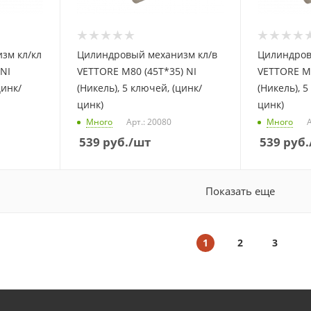
зм кл/кл
Цилиндровый механизм кл/в
Цилиндров
 NI
VETTORE M80 (45T*35) NI
VETTORE M8
цинк/
(Никель), 5 ключей, (цинк/
(Никель), 5
цинк)
цинк)
Много
Арт.: 20080
Много
А
539
руб.
/шт
539
руб.
Показать еще
1
2
3