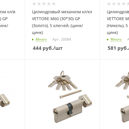
зм кл/в
Цилиндровый механизм кл/кл
Цилиндров
) GP
VETTORE M60 (30*30) GP
VETTORE M8
цинк/
(Золото), 5 ключей, (цинк/
(Никель), 5
цинк)
цинк)
Много
Арт.: 20084
Много
А
444
руб.
/шт
581
руб.