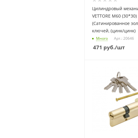
Цилиндровый механи
VETTORE M60 (30*30)
(Сатинированное золо
ключей, (цинк/цинк)
Много
Арт.: 20646
471
руб.
/шт