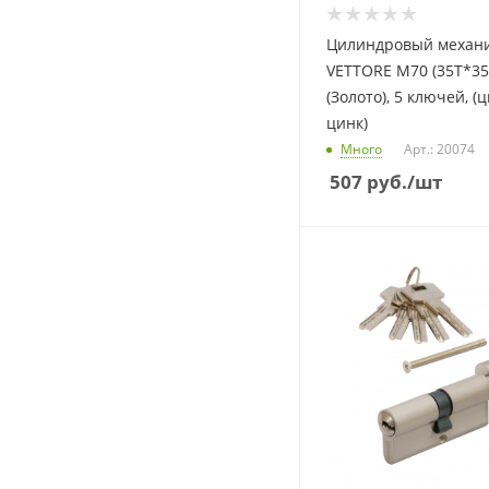
Цилиндровый механи
VETTORE M70 (35T*35
(Золото), 5 ключей, (
цинк)
Много
Арт.: 20074
507
руб.
/шт