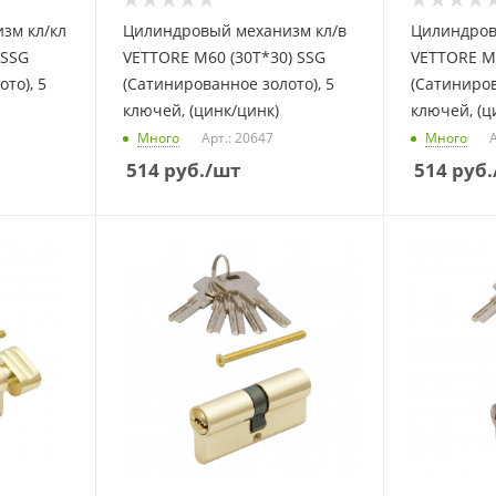
зм кл/кл
Цилиндровый механизм кл/в
Цилиндров
 SSG
VETTORE M60 (30T*30) SSG
VETTORE M7
то), 5
(Сатинированное золото), 5
(Сатиниров
ключей, (цинк/цинк)
ключей, (ц
Много
Арт.: 20647
Много
А
514
руб.
/шт
514
руб.