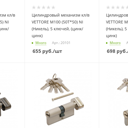
зм кл/в
Цилиндровый механизм кл/в
Цилиндров
5) NI
VETTORE M100 (50T*50) NI
VETTORE M1
цинк/
(Никель), 5 ключей, (цинк/
(Никель), 5
цинк)
цинк)
Много
Арт.: 20101
Много
А
655
руб.
/шт
698
руб.