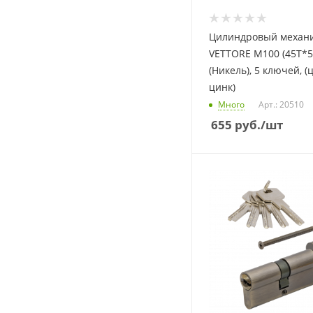
Цилиндровый механи
VETTORE M100 (45T*5
(Никель), 5 ключей, (
цинк)
Много
Арт.: 20510
655
руб.
/шт