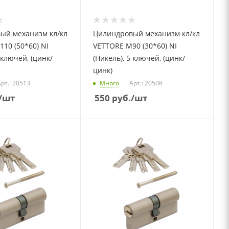
ый механизм кл/кл
Цилиндровый механизм кл/кл
10 (50*60) NI
VETTORE M90 (30*60) NI
 ключей, (цинк/
(Никель), 5 ключей, (цинк/
цинк)
рт.: 20513
Много
Арт.: 20508
/шт
550
руб.
/шт