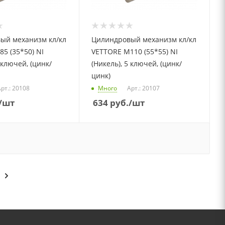
ый механизм кл/кл
Цилиндровый механизм кл/кл
5 (35*50) NI
VETTORE M110 (55*55) NI
 ключей, (цинк/
(Никель), 5 ключей, (цинк/
цинк)
рт.: 20108
Много
Арт.: 20107
/шт
634
руб.
/шт