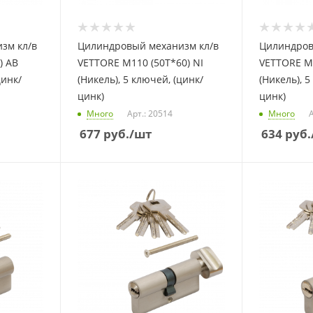
зм кл/в
Цилиндровый механизм кл/в
Цилиндров
) AB
VETTORE M110 (50T*60) NI
VETTORE M1
цинк/
(Никель), 5 ключей, (цинк/
(Никель), 5
цинк)
цинк)
Много
Арт.: 20514
Много
А
677
руб.
/шт
634
руб.