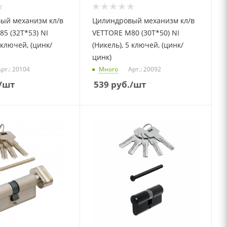
ый механизм кл/в
Цилиндровый механизм кл/в
5 (32T*53) NI
VETTORE M80 (30T*50) NI
 ключей, (цинк/
(Никель), 5 ключей, (цинк/
цинк)
рт.: 20104
Много
Арт.: 20092
/шт
539
руб.
/шт