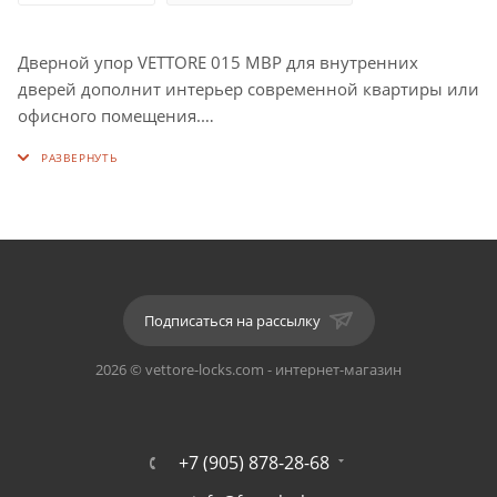
Дверной упор VETTORE 015 MBP для внутренних
дверей дополнит интерьер современной квартиры или
офисного помещения.
Цвет: MBP (Черный матовый).
Сторона крепления: универсальная (левосторонняя /
правостороння дверь).
Комплектация: дверной упор, монтажный комплект.
Подписаться на рассылку
Крепление: настенный.
2026 © vettore-locks.com - интернет-магазин
Оснащен резиновой накладкой.
Длина: 74 мм, Ширина: 20 мм, Толщина: 35,5 мм.
+7 (905) 878-28-68