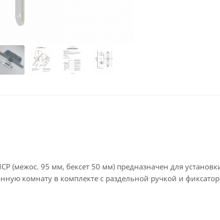
 (межос. 95 мм, бексет 50 мм) предназначен для установк
нную комнату в комплекте с раздельной ручкой и фиксатор
т 50 мм)оснащен язычком из кевлара - высокопрочного плас