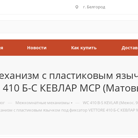
г. Белгород
ия
Новости
Как купить
Достав
ханизм с пластиковым языч
 410 Б-С КЕВЛАР MCP (Матов
—
—
лог
Межкомнатные механизмы
WC 410 B-S KEVLAR (Межос. 96
низм с пластиковым язычком под фиксатор VETTORE 410 Б-С КЕВЛАР 