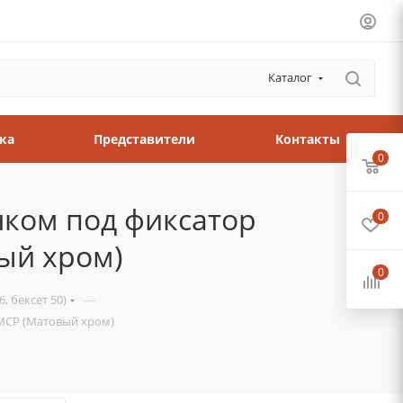
Каталог
ка
Представители
Контакты
0
ком под фиксатор
0
ый хром)
0
—
, бексет 50)
MCP (Матовый хром)