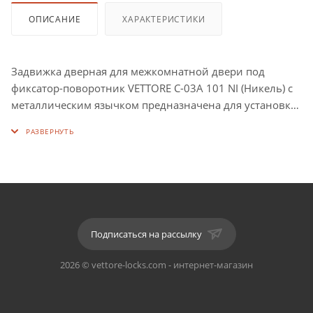
ОПИСАНИЕ
ХАРАКТЕРИСТИКИ
Задвижка дверная для межкомнатной двери под
фиксатор-поворотник VETTORE C-03A 101 NI (Никель) с
металлическим язычком предназначена для установки
на межкомнатные двери в комплекте с поворотником-
фиксатором.
Сечение под соединительный квадрат: 6 мм*6мм.
Материал: сталь.
Подписаться на рассылку
С фиксацией.
2026 © vettore-locks.com - интернет-магазин
Язычок: металл.
Цвет: NI (Никель).