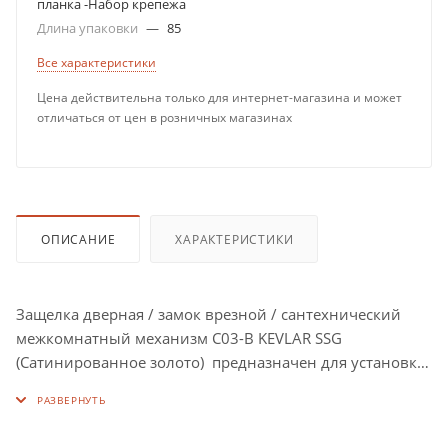
планка -Набор крепежа
Длина упаковки
—
85
Все характеристики
Цена действительна только для интернет-магазина и может
отличаться от цен в розничных магазинах
ОПИСАНИЕ
ХАРАКТЕРИСТИКИ
Защелка дверная / замок врезной / сантехнический
межкомнатный механизм С03-В KEVLAR SSG
(Сатинированное золото) предназначен для установки
на деревянные межкомнатные двери, двери в санузел
и ванную комнату в комплекте с раздельной ручкой.