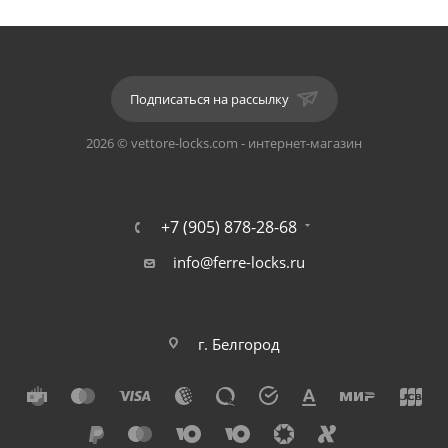
Защелка С03-В KEVLAR SSG (Сатинированное золото)
оснащена кевларовым язычком.
Сторона открывания: универсальная.
Подписаться на рассылку
Язычок: кевларовый
2026 © vettore-locks.com - интернет-магазин
Цвет: SSG (Сатинированное золото).
Дополнительная фиксация: отсутствует.
+7 (905) 878-28-68
info@ferre-locks.ru
В комплект товара входит механизм, ответная планка,
монтажный комплект. Фиксатор / вертушка,
цилиндровый механизм и ручка в комплект НЕ
г. Белгород
ВХОДЯТ!
Данный механизм является стандартным и может быть
установлена в комплекте с любой ручкой для
межкомнатных дверей на раздельном основании.