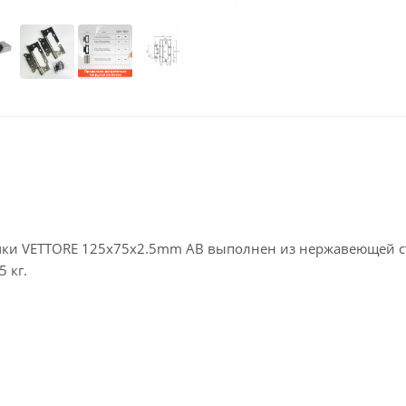
очки VETTORE 125х75х2.5mm AB выполнен из нержавеющей с
 кг.
вянные двери.Доводчиком не оснащены.
зы / шурупы / винты )