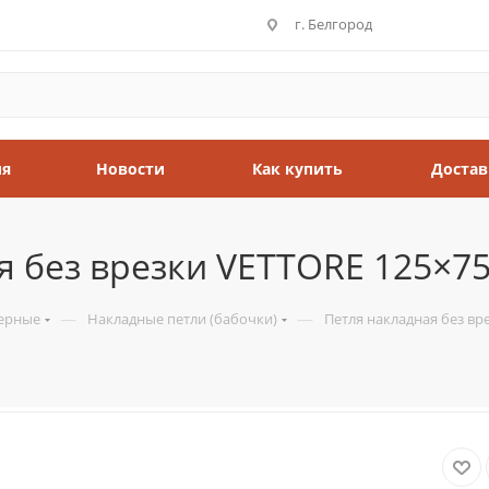
г. Белгород
ия
Новости
Как купить
Достав
 без врезки VETTORE 125×75
—
—
верные
Накладные петли (бабочки)
Петля накладная без вр