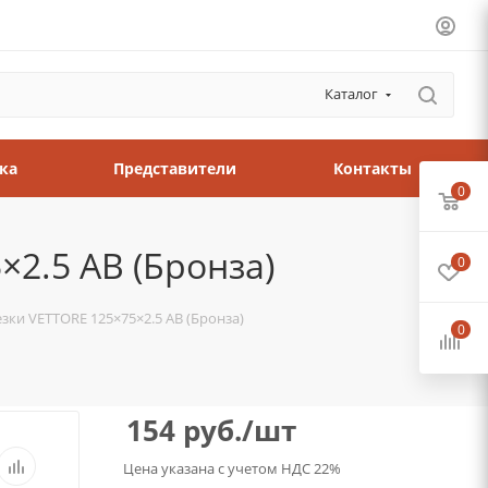
Каталог
ка
Представители
Контакты
0
×2.5 AB (Бронза)
0
езки VETTORE 125×75×2.5 AB (Бронза)
0
154
руб.
/шт
Цена указана с учетом НДС 22%