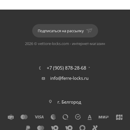
Материал: алюминий.
Цвет: AB (Бронза)
Подписаться на рассылку
В ассортименте нашей продукции вы также можете
2026 © vettore-locks.com - интернет-магазин
найти врезные замки с ручками, дверные петли,
цилиндровые механизмы для полной комплектации
дверного полотна.
+7 (905) 878-28-68
info@ferre-locks.ru
г. Белгород