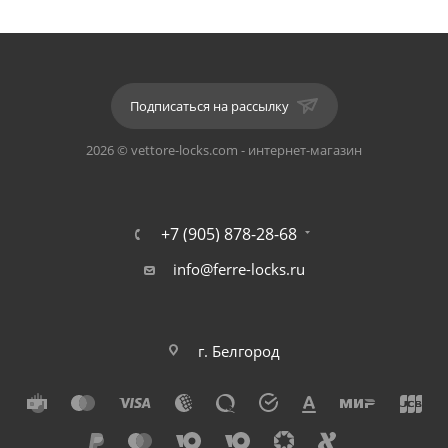
любых типов дверей. Идет комплектом к ручкам на
тонком основании серии 06.
Материал: цинковый сплав.
Подписаться на рассылку
Цвет: CP (Хром).
2026 © vettore-locks.com - интернет-магазин
+7 (905) 878-28-68
info@ferre-locks.ru
г. Белгород