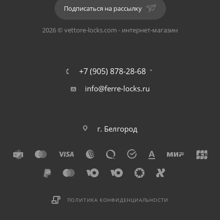
Подписаться на рассылку
С внутренней стороны двери оснащен поворотной
2026 © vettore-locks.com - интернет-магазин
ручкой, с внешней – заглушкой для аварийного
открытия двери.
Длина: 50 мм. Толщина:10 мм.
+7 (905) 878-28-68
info@ferre-locks.ru
Материал: алюминиевый сплав.
Подойдет для двери толщиной: от 35 до 45 мм.
г. Белгород
Форма: квадрат
Цвет: MSC (Серый Матовый).
ПОЛИТИКА КОНФИДЕНЦИАЛЬНОСТИ