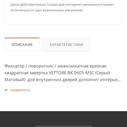
Цена действительна только для интернет-магазина и может
отличаться от цен в розничных магазинах
ОПИСАНИЕ
ХАРАКТЕРИСТИКИ
Фиксатор / поворотник / межкомнатная врезная
квадратная завёртка VETTORE BK 0605 MSC (Серый
Матовый) для внутренних дверей дополнит интерьер
современной квартиры или офисного помещения.
Поворотник VETTORE BK 0605 MSC (Серый Матовый)
подходит для любых типов дверей.
Идет комплектом к ручкам на квадратном основании
серии 06.