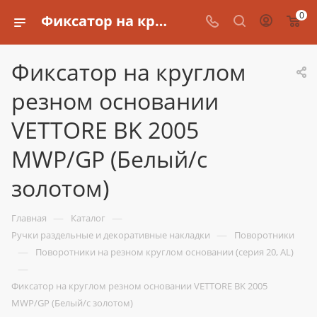
0
Фиксатор на круглом резном основании VETTORE BK 2005 MWP/GP (Белый/с золотом)
Фиксатор на круглом
резном основании
VETTORE BK 2005
MWP/GP (Белый/с
золотом)
—
—
Главная
Каталог
—
Ручки раздельные и декоративные накладки
Поворотники
—
Поворотники на резном круглом основании (серия 20, AL)
—
Фиксатор на круглом резном основании VETTORE BK 2005
MWP/GP (Белый/с золотом)