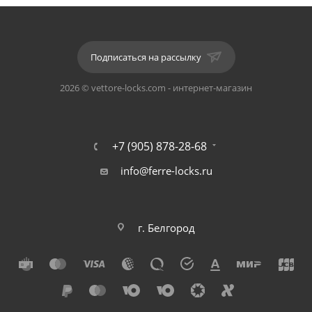
Идет комплектом к ручкам на квадратном основании
R20.
Подписаться на рассылку
С внутренней стороны двери оснащен поворотной
2026 © vettore-locks.com - интернет-магазин
ручкой, с внешней – заглушкой для аварийного
открытия двери.
Длина: 50 мм. Толщина:10 мм.
+7 (905) 878-28-68
info@ferre-locks.ru
Материал: алюминиевый сплав.
Подойдет для двери толщиной: от 35 до 45 мм.
г. Белгород
Форма: круг.
Цвет: MWP/GP (белый матовый/золото).