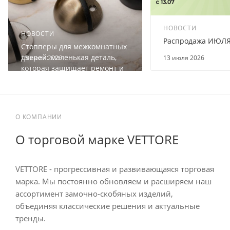
НОВОСТИ
НОВОСТИ
Распродажа ИЮЛ
Стопперы для межкомнатных
дверей: маленькая деталь,
15 июля 2026
13 июля 2026
которая защищает ремонт и
мебель
О КОМПАНИИ
О торговой марке VETTORE
VETTORE - прогрессивная и развивающаяся торговая
марка. Мы постоянно обновляем и расширяем наш
ассортимент замочно-скобяных изделий,
объединяя классические решения и актуальные
тренды.