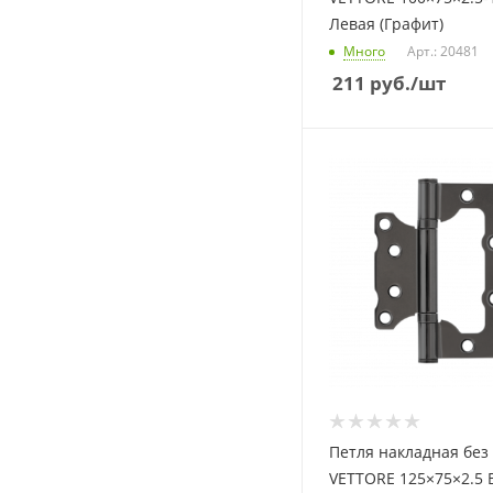
Левая (Графит)
Много
Арт.: 20481
211
руб.
/шт
Петля накладная без
VETTORE 125×75×2.5 