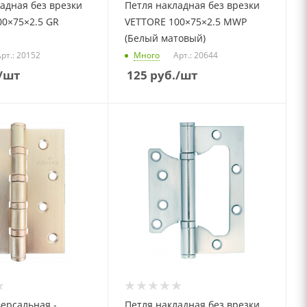
адная без врезки
Петля накладная без врезки
00×75×2.5 GR
VETTORE 100×75×2.5 MWP
(Белый матовый)
рт.: 20152
Много
Арт.: 20644
/шт
125
руб.
/шт
ерсальная -
Петля накладная без врезки