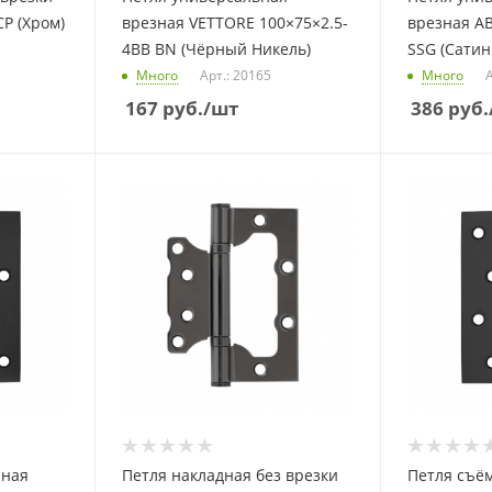
P (Хром)
врезная VETTORE 100×75×2.5-
врезная AB
4BB BN (Чёрный Никель)
SSG (Сатин
Много
Арт.: 20165
Много
А
167
руб.
/шт
386
руб.
зная
Петля накладная без врезки
Петля съём