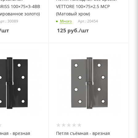
RISS 100×75×3-4BB
VETTORE 100×75×2.5 MCP
ированное золото)
(Матовый хром)
рт.: 30089
Много
Арт.: 20454
/шт
125
руб.
/шт
ная - врезная
Петля съёмная - врезная