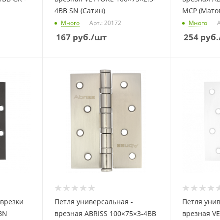
4BB SN (Сатин)
MCP (Мато
Много
Арт.: 20172
Много
А
167
руб.
/шт
254
руб.
 врезки
Петля универсальная -
Петля унив
BN
врезная ABRISS 100×75×3-4BB
врезная VE