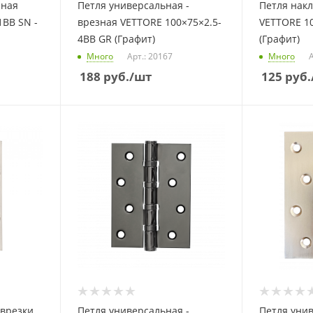
зная
Петля универсальная -
Петля накл
1BB SN -
врезная VETTORE 100×75×2.5-
VETTORE 1
4BB GR (Графит)
(Графит)
Много
Арт.: 20167
Много
А
188
руб.
/шт
125
руб.
 врезки
Петля универсальная -
Петля унив