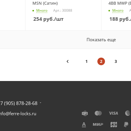
MSN (Сатин)
4BB MWP (
Много
Арт.: 30088
Много
А
254
руб.
/шт
188
руб.
Показать еще
1
2
3
7 (905) 878-28-68
nfo@ferre-locks.ru