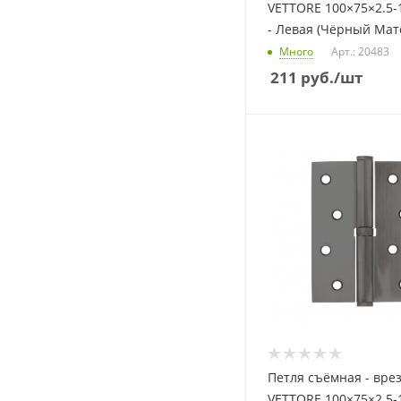
VETTORE 100×75×2.5
- Левая (Чёрный Мат
Много
Арт.: 20483
211
руб.
/шт
Петля съёмная - вре
VETTORE 100×75×2.5-