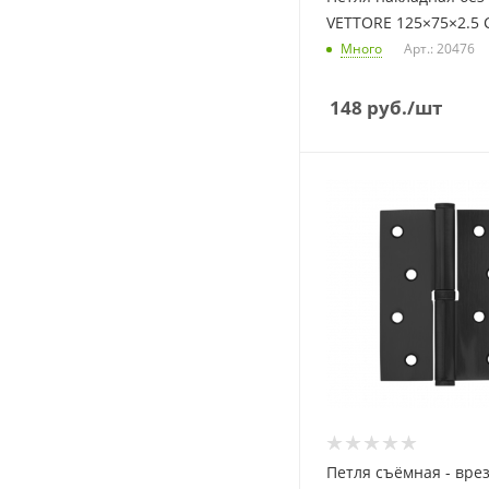
VETTORE 125×75×2.5 C
Много
Арт.: 20476
148
руб.
/шт
Петля съёмная - вре