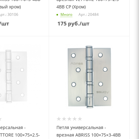
вый хром)
4BB CP (Хром)
рт.: 30106
Много
Арт.: 20484
/шт
175
руб.
/шт
ерсальная -
Петля универсальная -
TTORE 100×75×2.5-
врезная ABRISS 100×75×3-4BB