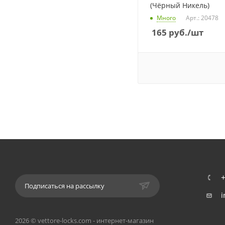
(Чёрный Никель)
Много
Арт.: 20478
165
руб.
/шт
+
Подписаться на рассылку
i
2026 © vettore-locks.com - интернет-магазин