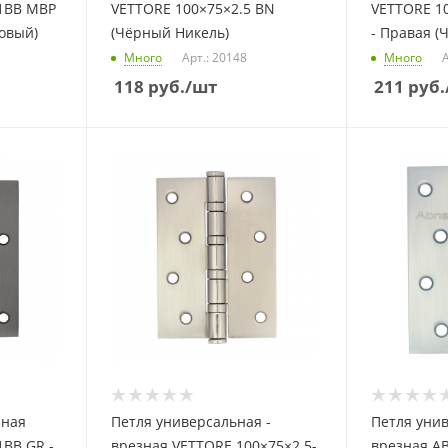
-1BB MBP
VETTORE 100×75×2.5 BN
VETTORE 1
овый)
(Чёрный Никель)
- Правая 
Много
Арт.: 20148
Много
А
118
руб.
/шт
211
руб.
зная
Петля универсальная -
Петля унив
1BB GR -
врезная VETTORE 100×75×2.5-
врезная AB