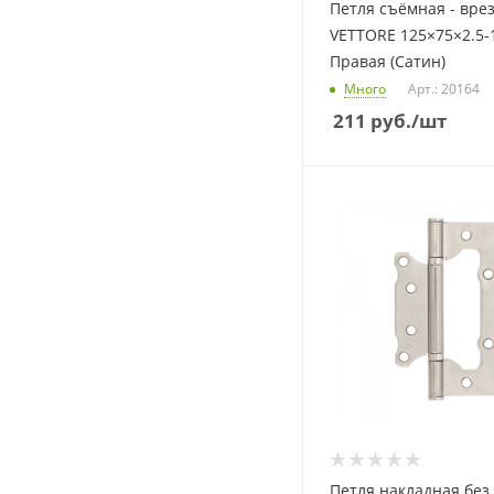
Петля съёмная - вре
VETTORE 125×75×2.5-
Правая (Сатин)
Много
Арт.: 20164
211
руб.
/шт
Петля накладная без