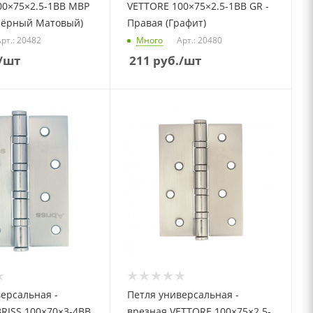
00×75×2.5-1BB MBP
VETTORE 100×75×2.5-1BB GR -
(Чёрный Матовый)
Правая (Графит)
рт.: 20482
Много
Арт.: 20480
/шт
211
руб.
/шт
ерсальная -
Петля универсальная -
RISS 100×70×3-4BB
врезная VETTORE 100×75×2.5-