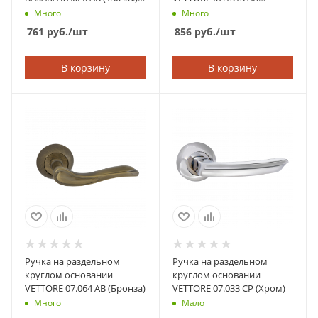
(Бронза)
(Бронза)
Много
Много
761
руб.
/шт
856
руб.
/шт
В корзину
В корзину
Ручка на раздельном
Ручка на раздельном
круглом основании
круглом основании
VETTORE 07.064 AB (Бронза)
VETTORE 07.033 CP (Хром)
Много
Мало