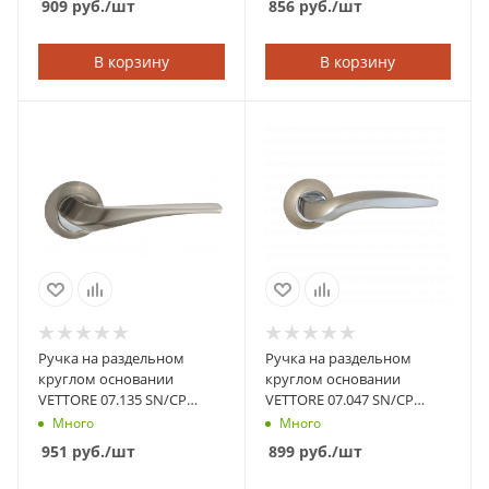
909
руб.
/шт
856
руб.
/шт
В корзину
В корзину
Ручка на раздельном
Ручка на раздельном
круглом основании
круглом основании
VETTORE 07.135 SN/CP
VETTORE 07.047 SN/CP
(Сатин/Хром)
(Сатин/Хром)
Много
Много
951
руб.
/шт
899
руб.
/шт