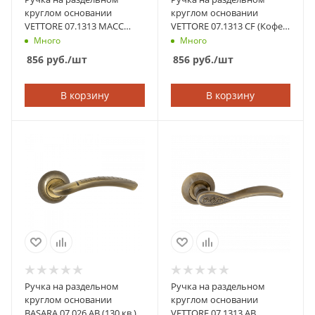
круглом основании
круглом основании
VETTORE 07.1313 MACC
VETTORE 07.1313 CF (Кофе
(Кофе)
Глянцевый)
Много
Много
856
руб.
/шт
856
руб.
/шт
В корзину
В корзину
Ручка на раздельном
Ручка на раздельном
круглом основании
круглом основании
BASARA 07.026 AB (130 кв.)
VETTORE 07.1313 AB