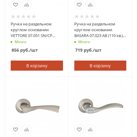
Ручка на раздельном
Ручка на раздельном
круглом основании
круглом основании
VETTORE 07.051 SN/CP
BASARA 07.023 AB (110 кв.)
(Сатин/Хром)
(Бронза)
Много
Много
856
руб.
/шт
719
руб.
/шт
В корзину
В корзину