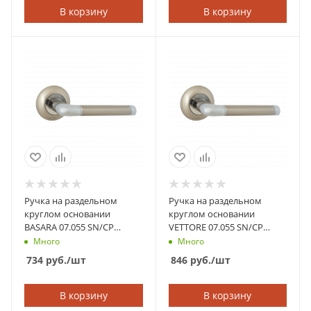
В корзину
В корзину
Ручка на раздельном
Ручка на раздельном
круглом основании
круглом основании
BASARA 07.055 SN/CP
VETTORE 07.055 SN/CP
(Сатин/Хром)
(Сатин/Хром)
Много
Много
734
руб.
/шт
846
руб.
/шт
В корзину
В корзину