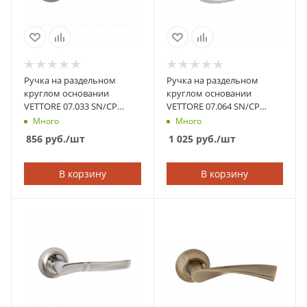
Ручка на раздельном
Ручка на раздельном
круглом основании
круглом основании
VETTORE 07.033 SN/CP
VETTORE 07.064 SN/CP
(Сатин/Хром)
(Сатин/Хром)
Много
Много
856
руб.
/шт
1 025
руб.
/шт
В корзину
В корзину