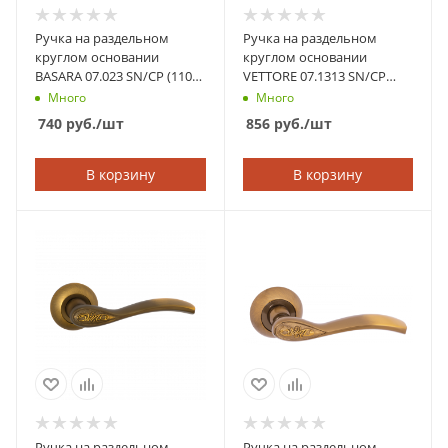
Ручка на раздельном
Ручка на раздельном
круглом основании
круглом основании
BASARA 07.023 SN/CP (110
VETTORE 07.1313 SN/CP
кв.) (Сатин/Хром)
(Сатин/Хром)
Много
Много
740
руб.
/шт
856
руб.
/шт
В корзину
В корзину
Ручка на раздельном
Ручка на раздельном