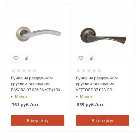
Ручка на раздельном
Ручка на раздельном
круглом основании
круглом основании
BASARA 07.026 SN/CP (130
VETTORE 07.023 GR
кв.) (Сатин/Хром)
(Графит)
Много
Много
761
руб.
/шт
835
руб.
/шт
В корзину
В корзину