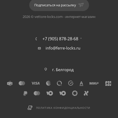
Защелкой или замком не комплектуется.
Подписаться на рассылку
Толщина двери: от 35 до 55 мм.
2026 © vettore-locks.com - интернет-магазин
Комплект: две ручки на одно дверное полотно,
монтажный комплект, соединительный квадрат (8
мм*8 мм*110 мм).
+7 (905) 878-28-68
info@ferre-locks.ru
Форма основания: квадрат.
Ручка стационарная, нажимная.
г. Белгород
Цвет: SN/CP (Сатин/Хром)
ПОЛИТИКА КОНФИДЕНЦИАЛЬНОСТИ