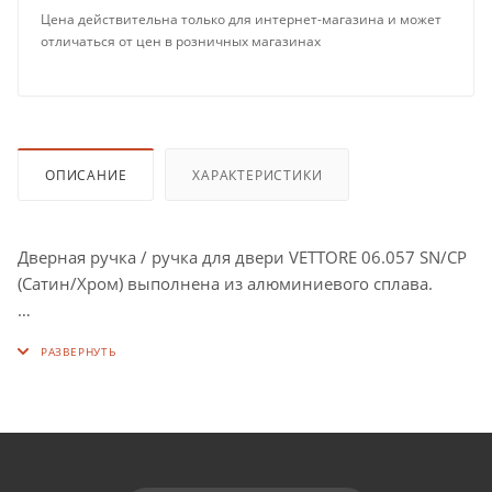
Цена действительна только для интернет-магазина и может
отличаться от цен в розничных магазинах
ОПИСАНИЕ
ХАРАКТЕРИСТИКИ
Дверная ручка / ручка для двери VETTORE 06.057 SN/CP
(Сатин/Хром) выполнена из алюминиевого сплава.
Толщина основания: 10 мм.
Ручка обладает матовым покрытием, насыщенным
цветом и прочной конструкцией установки ручки,
которая обеспечит долговечное использование ручки.