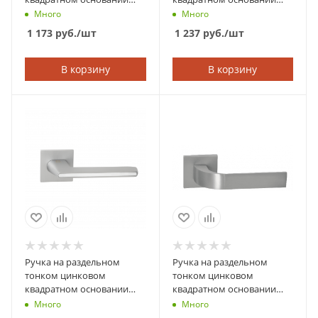
ABRISS 21.170 MBP
ABRISS 21.150 MBP
Много
Много
(Чёрный матовый)
(Чёрный матовый)
1 173
руб.
/шт
1 237
руб.
/шт
В корзину
В корзину
Ручка на раздельном
Ручка на раздельном
тонком цинковом
тонком цинковом
квадратном основании
квадратном основании
ABRISS 21.190 MCP/WH
ABRISS 21.170 MCP
Много
Много
(Матовый хром/Белая
(Матовый хром)