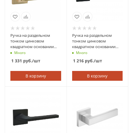
Ручка на раздельном
Ручка на раздельном
тонком цинковом
тонком цинковом
квадратном основании
квадратном основании
ABRISS 21.180 SSG
ABRISS 21.177 MBP
Много
Много
(Сатинированное золото)
(Чёрный матовый)
1 331
руб.
/шт
1 216
руб.
/шт
В корзину
В корзину