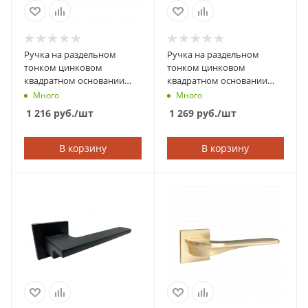
Ручка на раздельном
Ручка на раздельном
тонком цинковом
тонком цинковом
квадратном основании
квадратном основании
ABRISS 21.172 MBP
ABRISS 21.150 MCP
Много
Много
(Чёрный матовый)
(Матовый хром)
1 216
руб.
/шт
1 269
руб.
/шт
В корзину
В корзину