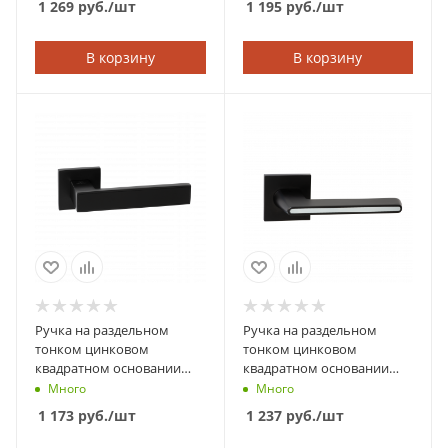
1 269
руб.
/шт
1 195
руб.
/шт
вставка)
В корзину
В корзину
Ручка на раздельном
Ручка на раздельном
тонком цинковом
тонком цинковом
квадратном основании
квадратном основании
ABRISS 21.120 MBP/BL
ABRISS 21.190 MBP/WH
Много
Много
(Чёрный матовый/черная
(Чёрный матовый/Белая
1 173
руб.
/шт
1 237
руб.
/шт
вставка)
вставка)