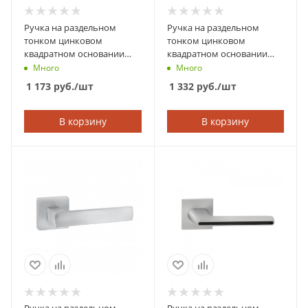
Ручка на раздельном
Ручка на раздельном
тонком цинковом
тонком цинковом
квадратном основании
квадратном основании
ABRISS 21.180 MBP
ABRISS 21.177 SSG
Много
Много
(Чёрный матовый)
(Сатинированное золото)
1 173
руб.
/шт
1 332
руб.
/шт
В корзину
В корзину