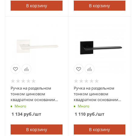
В корзину
В корзину
Ручка на раздельном
Ручка на раздельном
тонком цинковом
тонком цинковом
квадратном основании
квадратном основании
ABRISS 21.027 MWP (Белый
ABRISS 21.027 MBP
Много
Много
матовый)
(Чёрный матовый)
1 134
руб.
/шт
1 110
руб.
/шт
В корзину
В корзину