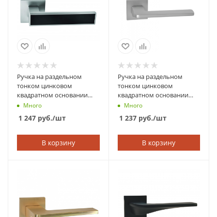
Ручка на раздельном
Ручка на раздельном
тонком цинковом
тонком цинковом
квадратном основании
квадратном основании
ABRISS 21.120 MCP/BL
ABRISS 21.180 MCP
Много
Много
(Матовый хром/черная
(Матовый хром)
1 247
руб.
/шт
1 237
руб.
/шт
вставка)
В корзину
В корзину