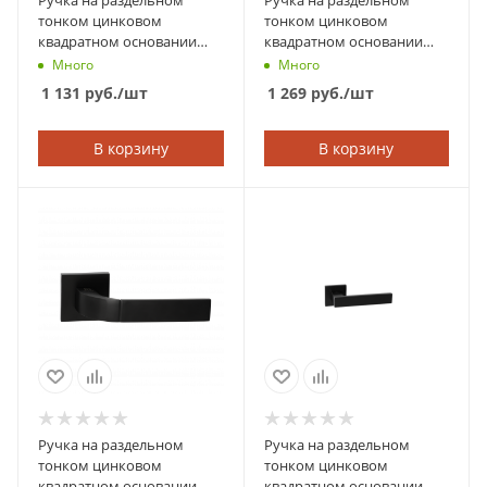
Ручка на раздельном
Ручка на раздельном
тонком цинковом
тонком цинковом
квадратном основании
квадратном основании
ABRISS 21.085 MCP
ABRISS 21.190 MCP/BL
Много
Много
(Матовый хром)
(Матовый хром/Черная
1 131
руб.
/шт
1 269
руб.
/шт
вставка)
В корзину
В корзину
Ручка на раздельном
Ручка на раздельном
тонком цинковом
тонком цинковом
квадратном основании
квадратном основании