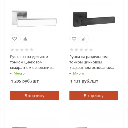
Ручка на раздельном
Ручка на раздельном
тонком цинковом
тонком цинковом
квадратном основании
квадратном основании
ABRISS 21.120 CP/WH
ABRISS 21.085 MBP
Много
Много
(Хром/Белая вставка)
(Чёрный матовый)
1 205
руб.
/шт
1 131
руб.
/шт
В корзину
В корзину