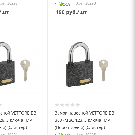
рт.: 20298
Много
Арт.: 20293
/шт
190
руб.
/шт
есной VETTORE БВ
Замок навесной VETTORE БВ
26, 3 ключа) MP
363 (МВС 123, 3 ключа) MP
й) (блистер)
(Порошковый) (блистер)
рт.: 20301
Много
Арт.: 20295