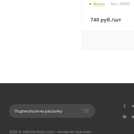
Много
Арт.: 40095
740
руб.
/шт
+
Подписаться на рассылку
i
2026 © vettore-locks.com - интернет-магазин