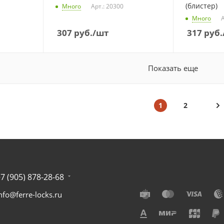
(блистер)
Много
Арт.: 20300
Много
А
307
руб.
/шт
317
руб.
Показать еще
1
2
7 (905) 878-28-68
nfo@ferre-locks.ru