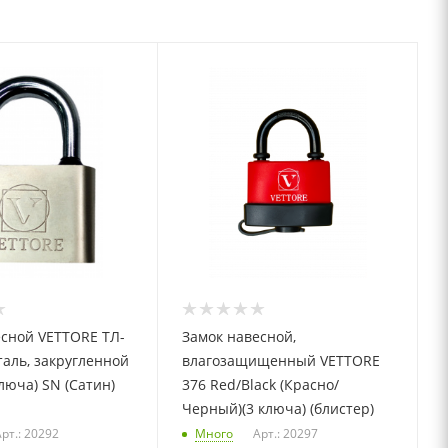
есной VETTORE ТЛ-
Замок навесной,
сталь, закругленной
влагозащищенный VETTORE
люча) SN (Сатин)
376 Red/Black (Красно/
Черный)(3 ключа) (блистер)
рт.: 20292
Много
Арт.: 20297