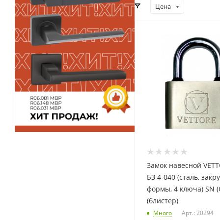
Цена
Замок навесной VETT
БЗ 4-040 (сталь, зак
формы, 4 ключа) SN (
(блистер)
Много
Арт.: 20294