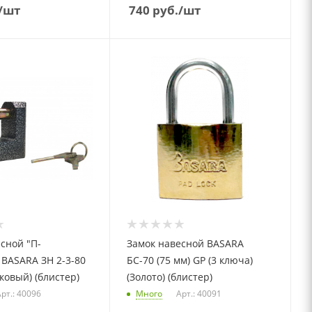
/шт
740
руб.
/шт
сной "П-
Замок навесной BASARA
BASARA ЗН 2-3-80
БС-70 (75 мм) GP (3 ключа)
овый) (блистер)
(Золото) (блистер)
рт.: 40096
Много
Арт.: 40091