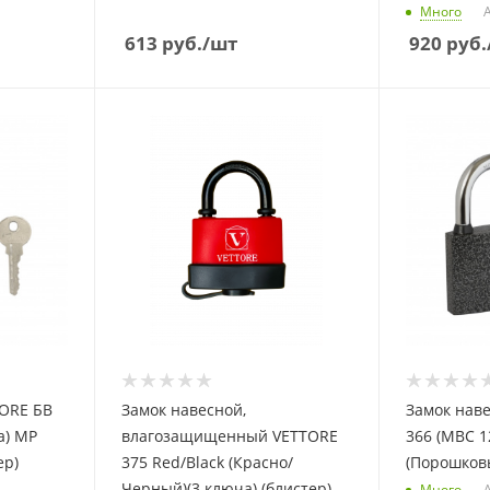
Много
А
613
руб.
/шт
920
руб.
TORE БВ
Замок навесной,
Замок нав
а) MP
влагозащищенный VETTORE
366 (МВС 1
ер)
375 Red/Black (Красно/
(Порошковы
Черный)(3 ключа) (блистер)
Много
А