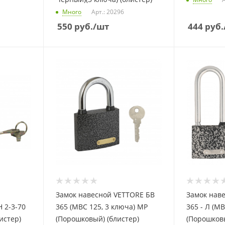
Много
Арт.: 20296
550
руб.
/шт
444
руб.
Замок навесной VETTORE БВ
Замок нав
 2-3-70
365 (МВС 125, 3 ключа) MP
365 - Л (М
истер)
(Порошковый) (блистер)
(Порошковы