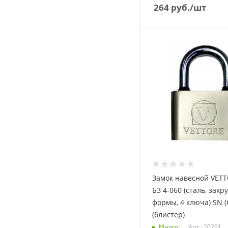
264
руб.
/шт
Замок навесной VETT
БЗ 4-060 (сталь, зак
формы, 4 ключа) SN (
(блистер)
Много
Арт.: 20291