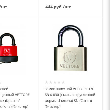
/шт
444
руб.
/шт
сной,
Замок навесной VETTORE ТЛ-
щенный VETTORE
БЗ 4-030 (сталь, закругленной
ack (Красно/
формы, 4 ключа) SN (Сатин)
ключа) (блистер)
(блистер)