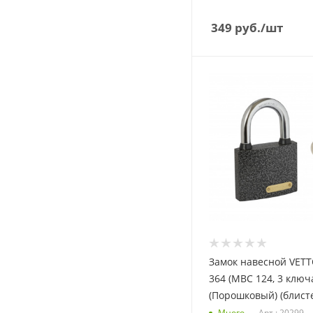
349
руб.
/шт
Замок навесной VET
364 (МВС 124, 3 ключ
(Порошковый) (блист
Много
Арт.: 20299