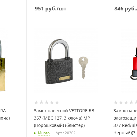
951
руб.
/шт
846
руб.
ARA
Замок навесной VETTORE БВ
Замок наве
люча)
367 (МВС 127, 3 ключа) MP
влагозащи
(Порошковый) (блистер)
377 Red/Bl
Черный)(3 
Много
Арт.: 20302