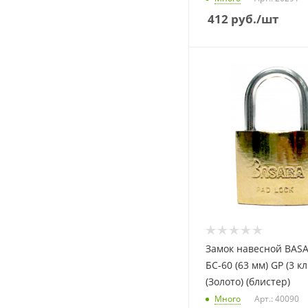
412
руб.
/шт
Замок навесной BAS
БС-60 (63 мм) GP (3 к
(Золото) (блистер)
Много
Арт.: 40090