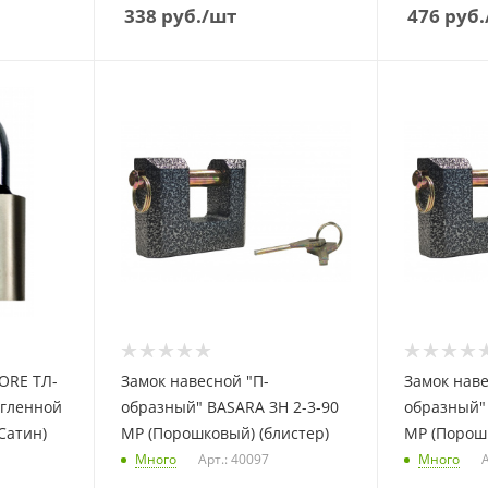
338
руб.
/шт
476
руб.
ORE ТЛ-
Замок навесной "П-
Замок наве
ругленной
образный" BASARA ЗН 2-3-90
образный" 
Сатин)
MP (Порошковый) (блистер)
MP (Порошк
Много
Арт.: 40097
Много
А