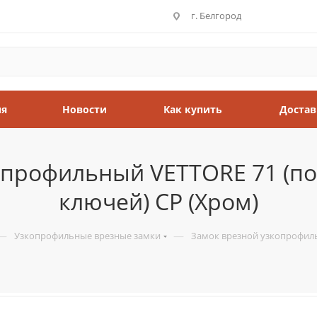
г. Белгород
ия
Новости
Как купить
Достав
опрофильный VETTORE 71 (под
ключей) CP (Хром)
—
—
Узкопрофильные врезные замки
Замок врезной узкопрофильн