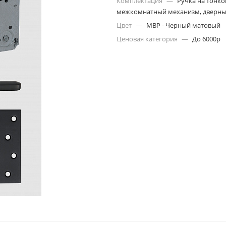
Комплектация
—
Ручка на тонко
межкомнатный механизм, дверны
Цвет
—
MBP - Черный матовый
Ценовая категория
—
До 6000р